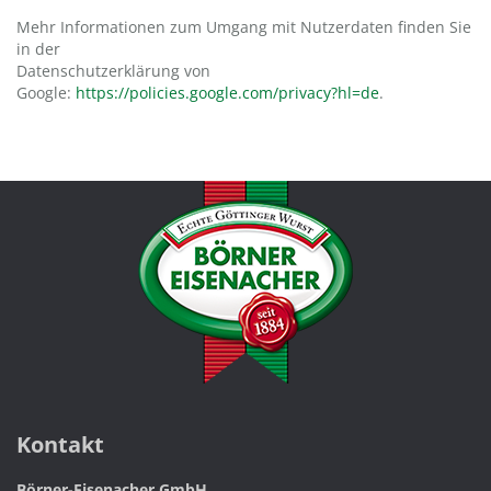
Mehr Informationen zum Umgang mit Nutzerdaten finden Sie
in der
Datenschutzerklärung von
Google:
https://policies.google.com/privacy?hl=de
.
Kontakt
Börner-Eisenacher GmbH