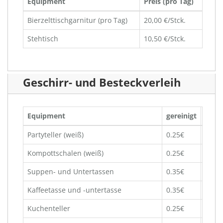
Equipment
Preis (pro Tag)
Bierzelttischgarnitur (pro Tag)
20,00 €/Stck.
Stehtisch
10,50 €/Stck.
Geschirr- und Besteckverleih
Equipment
gereinigt
unger
Partyteller (weiß)
0.25€
0.49€
Kompottschalen (weiß)
0.25€
0.49€
Suppen- und Untertassen
0.35€
0.69€
Kaffeetasse und -untertasse
0.35€
0.69€
Kuchenteller
0.25€
0.49€